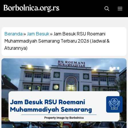
Langsung
Me
ke
isi
Beranda
»
Jam Besuk
»
Jam Besuk RSU Roemani
Muhammadiyah Semarang Terbaru 2026 (Jadwal &
Aturannya)