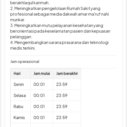
berakhlaqul karimah.
2. Meningkatkan pengelolaan Rumah Sakit yang
profesional sebagai media dakwah amar ma'ruf nahi
munkar.
3. Meningkatkan mutu pelayanan kesehatan yang
berorientasi pada keselamatan pasien dan kepuasan
pelanggan.
4. Mengembangkan sarana prasarana dan teknologi
medis terkini.
Jam operasional
Hari
Jam mulai
Jam berakhir
Senin
00:01
23:59
Selasa
00:01
23:59
Rabu
00:01
23:59
Kamis
00:01
23:59