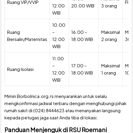
Ruang VIP/VVIP
Fle
12.00
20.00 WIB
3 orang
WIB
10.00
Ruang
–
16.00 –
Maksimal
Mak
Bersalin/Maternitas
12.00
18.00 WIB
2 orang
30 
WIB
11.00
–
17.00 –
Maksimal
Mak
Ruang Isolasi
12.00
18.00 WIB
1 orang
10 
WIB
Mimin Borbolnica.org.rs menyarankan untuk selalu
mengkonfirmasi jadwal terbaru dengan menghubungi pihak
rumah sakit di (024) 8444623 atau menanyakan langsung
kepada petugas jaga saat Anda tiba di lokasi.
Panduan Menjenguk di RSU Roemani