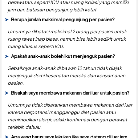
perawatan, seperti ICU atau ruang isolasi yang memiliki
jam dan batasan pengunjung lebih ketat.
Berapa jumlah maksimal pengunjung per pasien?
Umumnya dibatasi maksimal 2 orang per pasien untuk
ruang rawat inap biasa, namun bisa lebih sedikit untuk
ruang khusus seperti ICU.
Apakah anak-anak boleh ikut menjenguk pasien?
Sebaiknya anak-anak di bawah 12 tahun tidak diajak
menjenguk demi kesehatan mereka dan kenyamanan
pasien.
Bisakah saya membawa makanan dari luar untuk pasien?
Umumnya tidak disarankan membawa makanan dari luar
karena berpotensi mengganggu diet pasien atau
menimbulkan alergi; selalu konfirmasi dengan perawat
terlebih dahulu.
Apa yang harus saya lakukan jika saya datang di luar jam