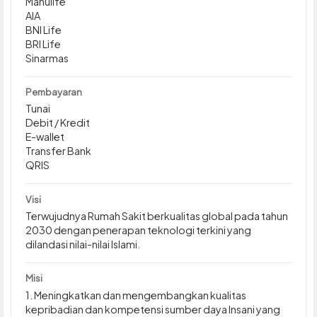
Manulife
AIA
BNI Life
BRI Life
Sinarmas
Pembayaran
Tunai
Debit / Kredit
E-wallet
Transfer Bank
QRIS
Visi
Terwujudnya Rumah Sakit berkualitas global pada tahun
2030 dengan penerapan teknologi terkini yang
dilandasi nilai-nilai Islami.
Misi
1. Meningkatkan dan mengembangkan kualitas
kepribadian dan kompetensi sumber daya Insani yang