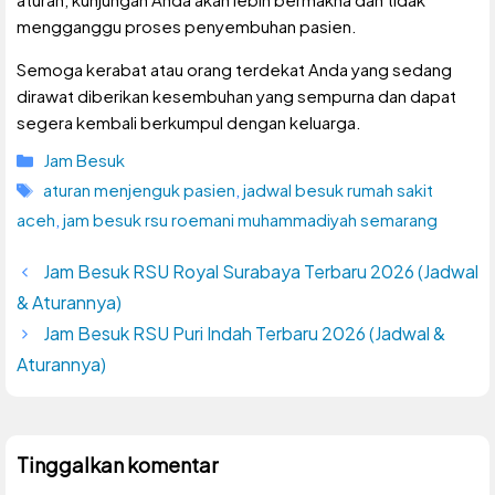
mengganggu proses penyembuhan pasien.
Semoga kerabat atau orang terdekat Anda yang sedang
dirawat diberikan kesembuhan yang sempurna dan dapat
segera kembali berkumpul dengan keluarga.
Kategori
Jam Besuk
Tag
aturan menjenguk pasien
,
jadwal besuk rumah sakit
aceh
,
jam besuk rsu roemani muhammadiyah semarang
Jam Besuk RSU Royal Surabaya Terbaru 2026 (Jadwal
& Aturannya)
Jam Besuk RSU Puri Indah Terbaru 2026 (Jadwal &
Aturannya)
Tinggalkan komentar