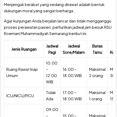
Menjenguk kerabat yang sedang dirawat adalah bentuk
dukungan moral yang sangat berharga.
Agar kunjungan Anda berjalan lancar dan tidak mengganggu
proses perawatan pasien, perhatikan jadwal jam besuk RSU
Roemani Muhammadiyah Semarang berikut ini.
Jadwal
Jadwal
Batas
D
Jenis Ruangan
Pagi
Sore/Malam
Tamu
Kun
10.00
Ruang Rawat Inap
–
16.00 –
Maksimal
Mak
Umum
12.00
18.00 WIB
2 orang
30 
WIB
Tidak
17.00 –
Maksimal
Mak
ICU/NICU/PICU
Ada
18.00 WIB
1 orang
15 
09.00
–
15.00 –
Maksimal