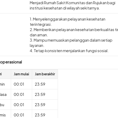
Menjadi Rumah Sakit Komunitas dan Rujukan bagi
institusi kesehatan di wilayah sekitarnya.
1. Menyelenggarakan pelayanan kesehatan
terintegrasi.
2. Memberikan pelayanan kesehatan berkualitas t
dan aman.
3. Mampu memuaskan pelanggan dalam setiap
layanan.
4. Tetap konsisten menjalankan fungsi sosial.
 operasional
ri
Jam mulai
Jam berakhir
nin
00:01
23:59
lasa
00:01
23:59
bu
00:01
23:59
mis
00:01
23:59