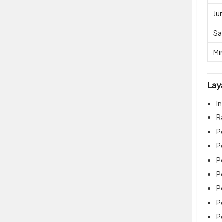
Ju
Sa
Mi
Lay
I
R
P
P
P
P
P
P
P