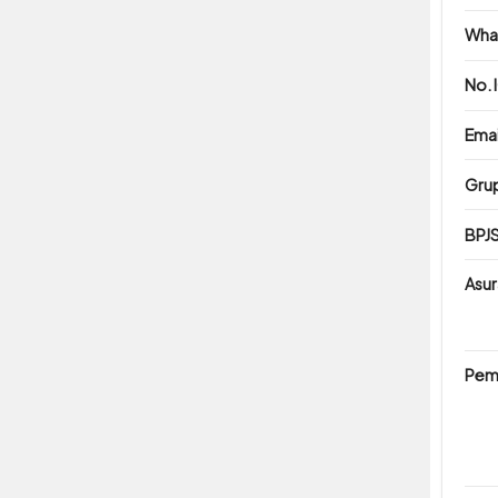
Wha
No. 
Emai
Gru
BPJS
Asur
Pem