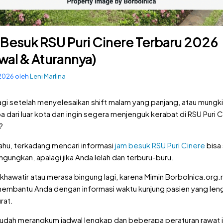
 Besuk RSU Puri Cinere Terbaru 2026
wal & Aturannya)
 2026
oleh
Leni Marlina
gi setelah menyelesaikan shift malam yang panjang, atau mungk
ba dari luar kota dan ingin segera menjenguk kerabat di RSU Puri C
?
ahu, terkadang mencari informasi
jam besuk RSU Puri Cinere
bisa 
ungkan, apalagi jika Anda lelah dan terburu-buru.
khawatir atau merasa bingung lagi, karena Mimin Borbolnica.org.r
membantu Anda dengan informasi waktu kunjung pasien yang len
rat.
sudah merangkum jadwal lengkap dan beberapa peraturan rawat 