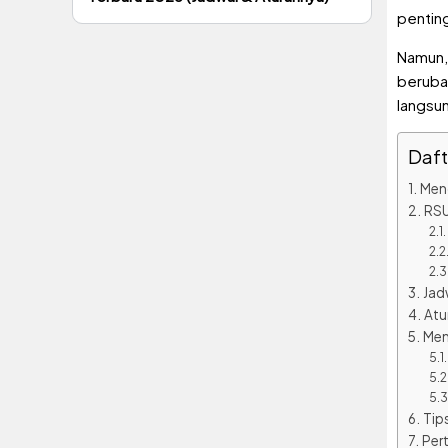
penting
Namun, 
berubah
langsu
Dafta
Meng
RSU
Jad
Atu
Men
Tip
Per