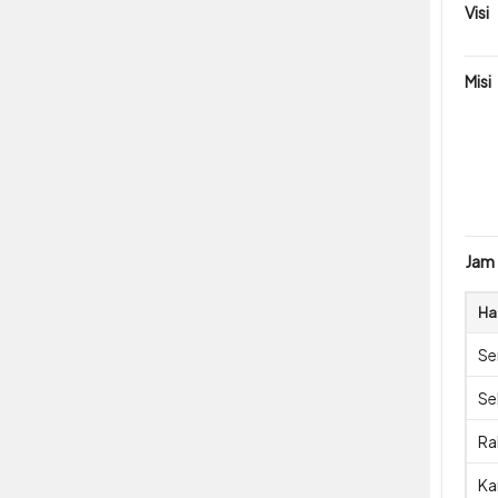
Visi
Misi
Jam
Ha
Se
Se
Ra
Ka