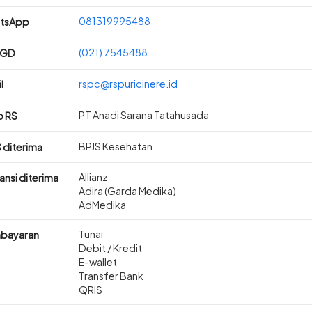
081319995488
tsApp
(021) 7545488
IGD
rspc@rspuricinere.id
l
PT Anadi Sarana Tatahusada
p RS
BPJS Kesehatan
 diterima
Allianz
ansi diterima
Adira (Garda Medika)
AdMedika
Tunai
bayaran
Debit / Kredit
E-wallet
Transfer Bank
QRIS