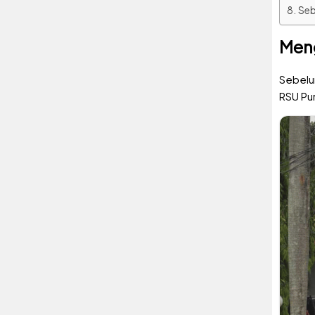
Seb
Meng
Sebelum
RSU Pur