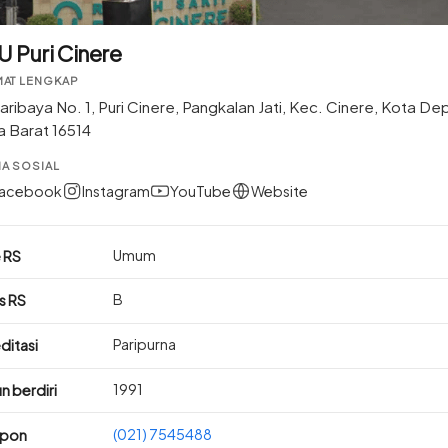
U Puri Cinere
MAT LENGKAP
Maribaya No. 1, Puri Cinere, Pangkalan Jati, Kec. Cinere, Kota De
a Barat 16514
A SOSIAL
acebook
Instagram
YouTube
Website
Umum
 RS
B
s RS
Paripurna
ditasi
1991
n berdiri
(021) 7545488
epon