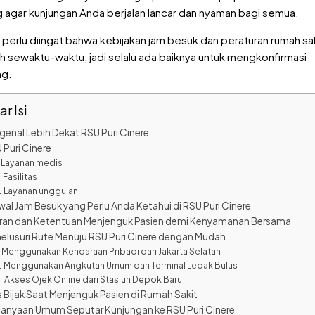
 agar kunjungan Anda berjalan lancar dan nyaman bagi semua.
perlu diingat bahwa kebijakan jam besuk dan peraturan rumah sak
 sewaktu-waktu, jadi selalu ada baiknya untuk mengkonfirmasi
ng.
r Isi
enal Lebih Dekat RSU Puri Cinere
 Puri Cinere
Layanan medis
Fasilitas
Layanan unggulan
wal Jam Besuk yang Perlu Anda Ketahui di RSU Puri Cinere
ran dan Ketentuan Menjenguk Pasien demi Kenyamanan Bersama
elusuri Rute Menuju RSU Puri Cinere dengan Mudah
Menggunakan Kendaraan Pribadi dari Jakarta Selatan
Menggunakan Angkutan Umum dari Terminal Lebak Bulus
Akses Ojek Online dari Stasiun Depok Baru
s Bijak Saat Menjenguk Pasien di Rumah Sakit
tanyaan Umum Seputar Kunjungan ke RSU Puri Cinere