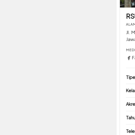
RS
ALA
Jl. 
Jaw
MEDI
F
Tipe
Kela
Akre
Tahu
Tel