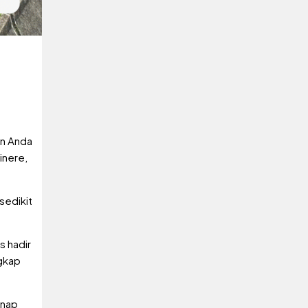
in Anda
inere,
sedikit
s hadir
gkap
inap