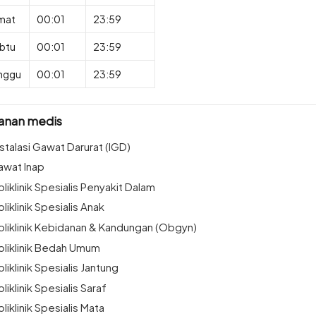
mat
00:01
23:59
btu
00:01
23:59
nggu
00:01
23:59
anan medis
nstalasi Gawat Darurat (IGD)
awat Inap
oliklinik Spesialis Penyakit Dalam
oliklinik Spesialis Anak
oliklinik Kebidanan & Kandungan (Obgyn)
oliklinik Bedah Umum
oliklinik Spesialis Jantung
oliklinik Spesialis Saraf
oliklinik Spesialis Mata