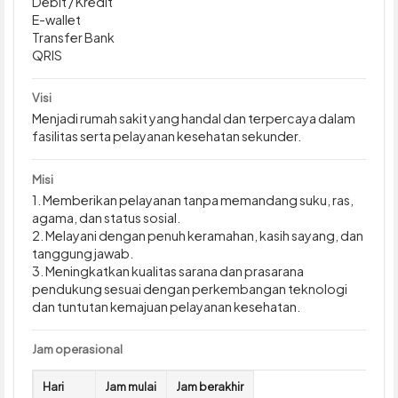
Debit / Kredit
E-wallet
Transfer Bank
QRIS
Visi
Menjadi rumah sakit yang handal dan terpercaya dalam
fasilitas serta pelayanan kesehatan sekunder.
Misi
1. Memberikan pelayanan tanpa memandang suku, ras,
agama, dan status sosial.
2. Melayani dengan penuh keramahan, kasih sayang, dan
tanggung jawab.
3. Meningkatkan kualitas sarana dan prasarana
pendukung sesuai dengan perkembangan teknologi
dan tuntutan kemajuan pelayanan kesehatan.
Jam operasional
Hari
Jam mulai
Jam berakhir