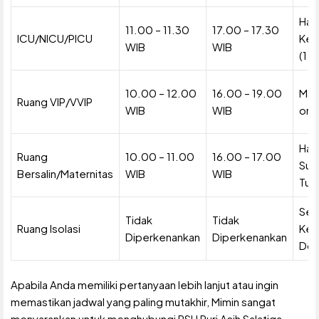
Han
11.00 – 11.30
17.00 – 17.30
ICU/NICU/PICU
Kelu
WIB
WIB
(1 o
10.00 – 12.00
16.00 – 19.00
Mak
Ruang VIP/VVIP
WIB
WIB
ora
Han
Ruang
10.00 – 11.00
16.00 – 17.00
Sua
Bersalin/Maternitas
WIB
WIB
Tua
Ses
Tidak
Tidak
Ruang Isolasi
Keb
Diperkenankan
Diperkenankan
Dok
Apabila Anda memiliki pertanyaan lebih lanjut atau ingin
memastikan jadwal yang paling mutakhir, Mimin sangat
menyarankan untuk menghubungi RSU Puri Asih Salatiga