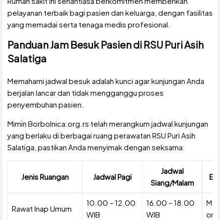
Rumah sakit ini senantiasa berkomitmen memberikan
pelayanan terbaik bagi pasien dan keluarga, dengan fasilitas
yang memadai serta tenaga medis profesional.
Panduan Jam Besuk Pasien di RSU Puri Asih
Salatiga
Memahami jadwal besuk adalah kunci agar kunjungan Anda
berjalan lancar dan tidak mengganggu proses
penyembuhan pasien.
Mimin Borbolnica.org.rs telah merangkum jadwal kunjungan
yang berlaku di berbagai ruang perawatan RSU Puri Asih
Salatiga, pastikan Anda menyimak dengan seksama.
Jadwal
Jenis Ruangan
Jadwal Pagi
Ba
Siang/Malam
10.00 – 12.00
16.00 – 18.00
Mak
Rawat Inap Umum
WIB
WIB
ora