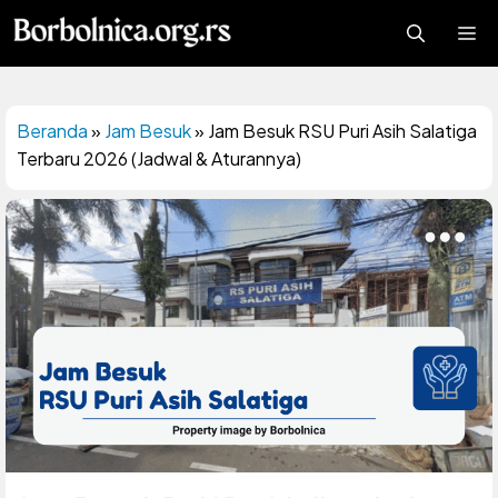
Langsung
Me
ke
isi
Beranda
»
Jam Besuk
»
Jam Besuk RSU Puri Asih Salatiga
Terbaru 2026 (Jadwal & Aturannya)