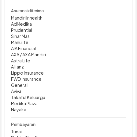
Asuransi diterima
Mandiri Inhealth
AdMedika
Prudential
Sinar Mas
Manulife
AIA Financial
AXA / AXA Mandiri
Astra Life
Allianz
Lippo Insurance
FWD Insurance
Generali
Aviva
Takaful Keluarga
Medika Plaza
Nayaka
Pembayaran
Tunai