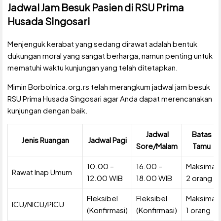
Jadwal Jam Besuk Pasien di RSU Prima
Husada Singosari
Menjenguk kerabat yang sedang dirawat adalah bentuk
dukungan moral yang sangat berharga, namun penting untuk
mematuhi waktu kunjungan yang telah ditetapkan.
Mimin Borbolnica.org.rs telah merangkum jadwal jam besuk
RSU Prima Husada Singosari agar Anda dapat merencanakan
kunjungan dengan baik.
Jadwal
Batas
Jenis Ruangan
Jadwal Pagi
Sore/Malam
Tamu
10.00 –
16.00 –
Maksimal
Rawat Inap Umum
12.00 WIB
18.00 WIB
2 orang
Fleksibel
Fleksibel
Maksimal
ICU/NICU/PICU
(Konfirmasi)
(Konfirmasi)
1 orang