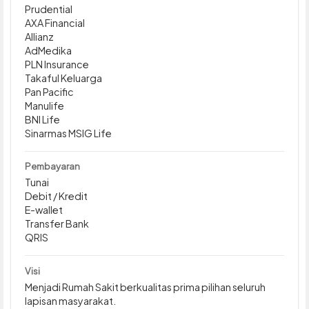
Prudential
AXA Financial
Allianz
AdMedika
PLN Insurance
Takaful Keluarga
Pan Pacific
Manulife
BNI Life
Sinarmas MSIG Life
Pembayaran
Tunai
Debit / Kredit
E-wallet
Transfer Bank
QRIS
Visi
Menjadi Rumah Sakit berkualitas prima pilihan seluruh
lapisan masyarakat.