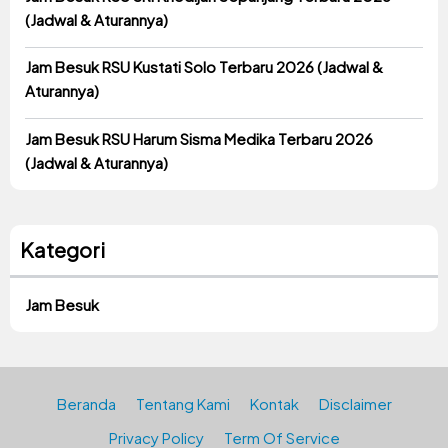
(Jadwal & Aturannya)
Jam Besuk RSU Kustati Solo Terbaru 2026 (Jadwal &
Aturannya)
Jam Besuk RSU Harum Sisma Medika Terbaru 2026
(Jadwal & Aturannya)
Kategori
Jam Besuk
Beranda
Tentang Kami
Kontak
Disclaimer
Privacy Policy
Term Of Service