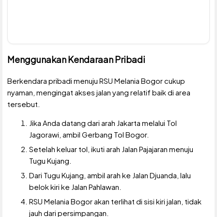
Menggunakan Kendaraan Pribadi
Berkendara pribadi menuju RSU Melania Bogor cukup
nyaman, mengingat akses jalan yang relatif baik di area
tersebut.
Jika Anda datang dari arah Jakarta melalui Tol
Jagorawi, ambil Gerbang Tol Bogor.
Setelah keluar tol, ikuti arah Jalan Pajajaran menuju
Tugu Kujang.
Dari Tugu Kujang, ambil arah ke Jalan Djuanda, lalu
belok kiri ke Jalan Pahlawan.
RSU Melania Bogor akan terlihat di sisi kiri jalan, tidak
jauh dari persimpangan.