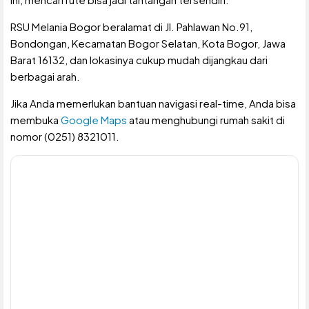
RSU Melania Bogor beralamat di Jl. Pahlawan No.91,
Bondongan, Kecamatan Bogor Selatan, Kota Bogor, Jawa
Barat 16132, dan lokasinya cukup mudah dijangkau dari
berbagai arah.
Jika Anda memerlukan bantuan navigasi real-time, Anda bisa
membuka
Google Maps
atau menghubungi rumah sakit di
nomor (0251) 8321011.