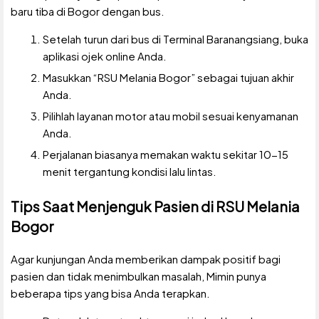
baru tiba di Bogor dengan bus.
Setelah turun dari bus di Terminal Baranangsiang, buka
aplikasi ojek online Anda.
Masukkan “RSU Melania Bogor” sebagai tujuan akhir
Anda.
Pilihlah layanan motor atau mobil sesuai kenyamanan
Anda.
Perjalanan biasanya memakan waktu sekitar 10-15
menit tergantung kondisi lalu lintas.
Tips Saat Menjenguk Pasien di RSU Melania
Bogor
Agar kunjungan Anda memberikan dampak positif bagi
pasien dan tidak menimbulkan masalah, Mimin punya
beberapa tips yang bisa Anda terapkan.