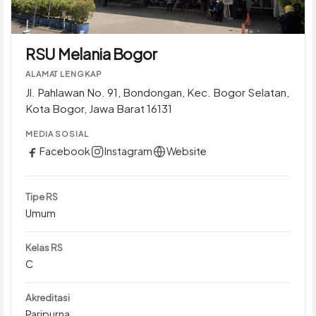
RSU Melania Bogor
ALAMAT LENGKAP
Jl. Pahlawan No. 91, Bondongan, Kec. Bogor Selatan,
Kota Bogor, Jawa Barat 16131
MEDIA SOSIAL
Facebook
Instagram
Website
Tipe RS
Umum
Kelas RS
C
Akreditasi
Paripurna