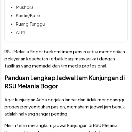
Musholla
Kantin/Kafe
Ruang Tunggu
ATM
RSU Melania Bogor berkomitmen penuh untuk memberikan
pelayanan kesehatan terbaik bagi masyarakat dengan
fasilitas yang memadai dan tim medis profesional.
Panduan Lengkap Jadwal Jam Kunjungan di
RSU Melania Bogor
Agar kunjungan Anda berjalan lancar dan tidak mengganggu
proses penyembuhan pasien, memahami jadwal jam besuk
adalah hal yang sangat penting.
Mimin telah merangkum jadwal kunjungan di RSU Melania