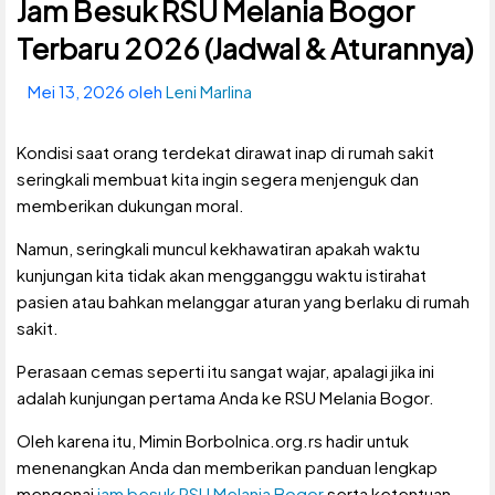
Jam Besuk RSU Melania Bogor
Terbaru 2026 (Jadwal & Aturannya)
Mei 13, 2026
oleh
Leni Marlina
Kondisi saat orang terdekat dirawat inap di rumah sakit
seringkali membuat kita ingin segera menjenguk dan
memberikan dukungan moral.
Namun, seringkali muncul kekhawatiran apakah waktu
kunjungan kita tidak akan mengganggu waktu istirahat
pasien atau bahkan melanggar aturan yang berlaku di rumah
sakit.
Perasaan cemas seperti itu sangat wajar, apalagi jika ini
adalah kunjungan pertama Anda ke RSU Melania Bogor.
Oleh karena itu, Mimin Borbolnica.org.rs hadir untuk
menenangkan Anda dan memberikan panduan lengkap
mengenai
jam besuk RSU Melania Bogor
serta ketentuan