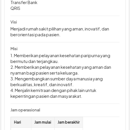
Transfer Bank
QRIS
Visi
Menjadi rumah sakit pilihan yang aman, inovatif, dan
berorientasi pada pasien.
Misi
1. Memberikan pelayanan kesehatan paripurna yang
bermutu dan terjangkau.
2. Memberikan pelayanan kesehatan yang aman dan
nyaman bagi pasien serta keluarga.
3. Mengembangkan sumber daya manusia yang
berkualitas, kreatif, dan inovatif.
4. Menjalin kemitraan dengan pihak lain untuk
kepentingan pasien dan masyarakat.
Jam operasional
Hari
Jam mulai
Jam berakhir