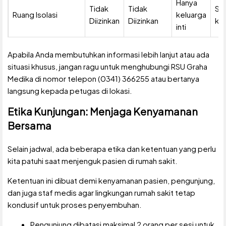
Hanya
Tidak
Tidak
Se
Ruang Isolasi
keluarga
Diizinkan
Diizinkan
keb
inti
Apabila Anda membutuhkan informasi lebih lanjut atau ada
situasi khusus, jangan ragu untuk menghubungi RSU Graha
Medika di nomor telepon (0341) 366255 atau bertanya
langsung kepada petugas di lokasi.
Etika Kunjungan: Menjaga Kenyamanan
Bersama
Selain jadwal, ada beberapa etika dan ketentuan yang perlu
kita patuhi saat menjenguk pasien di rumah sakit.
Ketentuan ini dibuat demi kenyamanan pasien, pengunjung,
dan juga staf medis agar lingkungan rumah sakit tetap
kondusif untuk proses penyembuhan.
Pengunjung dibatasi maksimal 2 orang per sesi untuk