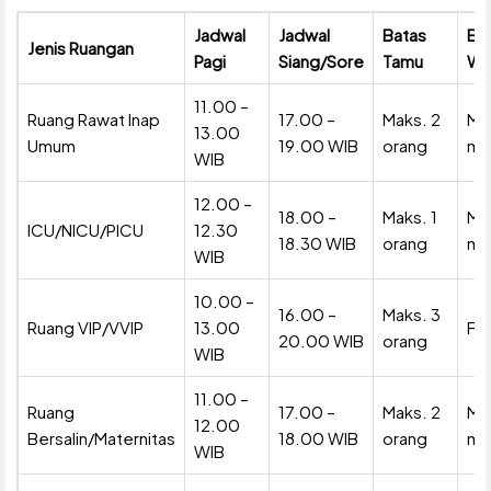
Jadwal
Jadwal
Batas
Ba
Jenis Ruangan
Pagi
Siang/Sore
Tamu
Wa
11.00 –
Ruang Rawat Inap
17.00 –
Maks. 2
Ma
13.00
Umum
19.00 WIB
orang
me
WIB
12.00 –
18.00 –
Maks. 1
Ma
ICU/NICU/PICU
12.30
18.30 WIB
orang
me
WIB
10.00 –
16.00 –
Maks. 3
Ruang VIP/VVIP
13.00
Fle
20.00 WIB
orang
WIB
11.00 –
Ruang
17.00 –
Maks. 2
Ma
12.00
Bersalin/Maternitas
18.00 WIB
orang
me
WIB