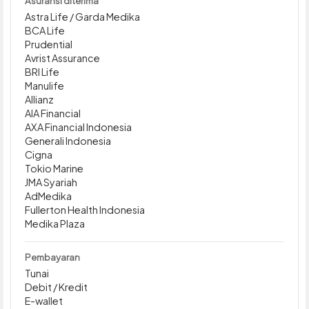
Asuransi diterima
Astra Life / Garda Medika
BCA Life
Prudential
Avrist Assurance
BRI Life
Manulife
Allianz
AIA Financial
AXA Financial Indonesia
Generali Indonesia
Cigna
Tokio Marine
JMA Syariah
AdMedika
Fullerton Health Indonesia
Medika Plaza
Pembayaran
Tunai
Debit / Kredit
E-wallet