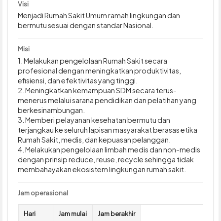
Visi
Menjadi Rumah Sakit Umum ramah lingkungan dan
bermutu sesuai dengan standar Nasional.
Misi
1. Melakukan pengelolaan Rumah Sakit secara
profesional dengan meningkatkan produktivitas,
efisiensi, dan efektivitas yang tinggi.
2. Meningkatkan kemampuan SDM secara terus-
menerus melalui sarana pendidikan dan pelatihan yang
berkesinambungan.
3. Memberi pelayanan kesehatan bermutu dan
terjangkau ke seluruh lapisan masyarakat berasas etika
Rumah Sakit, medis, dan kepuasan pelanggan.
4. Melakukan pengelolaan limbah medis dan non-medis
dengan prinsip reduce, reuse, recycle sehingga tidak
membahayakan ekosistem lingkungan rumah sakit.
Jam operasional
Hari
Jam mulai
Jam berakhir