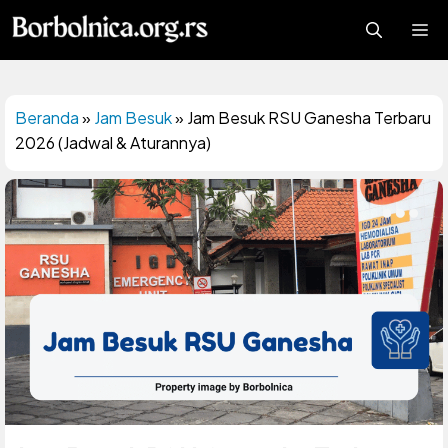
Langsung
Me
ke
isi
Beranda
»
Jam Besuk
»
Jam Besuk RSU Ganesha Terbaru
2026 (Jadwal & Aturannya)