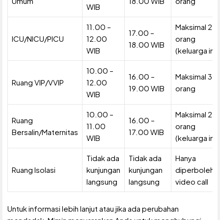
Umum
18.00 WIB
orang
WIB
11.00 –
Maksimal 2
17.00 –
ICU/NICU/PICU
12.00
orang
18.00 WIB
WIB
(keluarga inti
10.00 –
16.00 –
Maksimal 3
Ruang VIP/VVIP
12.00
19.00 WIB
orang
WIB
10.00 –
Maksimal 2
Ruang
16.00 –
11.00
orang
Bersalin/Maternitas
17.00 WIB
WIB
(keluarga inti
Tidak ada
Tidak ada
Hanya
Ruang Isolasi
kunjungan
kunjungan
diperbolehk
langsung
langsung
video call
Untuk informasi lebih lanjut atau jika ada perubahan