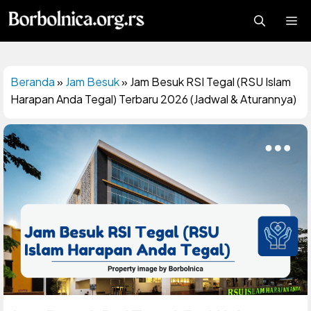
Langsung
Me
ke
isi
Beranda
»
Jam Besuk
»
Jam Besuk RSI Tegal (RSU Islam
Harapan Anda Tegal) Terbaru 2026 (Jadwal & Aturannya)