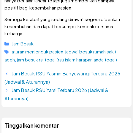
hanya berjalan lancar tetapi juga memberikan dampak
positif bagi kesembuhan pasien.
Semoga kerabat yang sedang dirawat segera diberikan
kesembuhan dan dapat berkumpul kembali bersama
keluarga.
Kategori
Jam Besuk
Tag
aturan menjenguk pasien
,
jadwal besuk rumah sakit
aceh
,
jam besuk rsi tegal (rsu islam harapan anda tegal)
Jam Besuk RSU Yasmin Banyuwangi Terbaru 2026
(Jadwal & Aturannya)
Jam Besuk RSU Yarsi Terbaru 2026 (Jadwal &
Aturannya)
Tinggalkan komentar