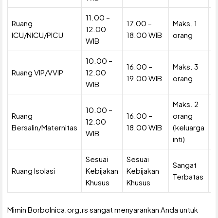
11.00 –
Ruang
17.00 –
Maks. 1
M
12.00
ICU/NICU/PICU
18.00 WIB
orang
m
WIB
10.00 –
F
16.00 –
Maks. 3
Ruang VIP/VVIP
12.00
(
19.00 WIB
orang
WIB
k
Maks. 2
10.00 –
Ruang
16.00 –
orang
M
12.00
Bersalin/Maternitas
18.00 WIB
(keluarga
m
WIB
inti)
Sesuai
Sesuai
S
Sangat
Ruang Isolasi
Kebijakan
Kebijakan
K
Terbatas
Khusus
Khusus
K
Mimin Borbolnica.org.rs sangat menyarankan Anda untuk