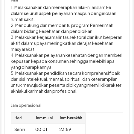
1. Melaksanakan dan menerapkan nilai-nilai Islam ke
dalam seluruh aspek pelayanan maupun pengelolaan
rumah sakit.
2. Mendukung dan membantu program Pemerintah
dalam bidang kesehatan dan pendidikan.
3. Melakukan kerjasama lintas sektoral dan ikut berperan
aktif dalam upaya meningkatkan derajat kesehatan
masyarakat.
4. Melaksanakan pelayanan kesehatan dengan memberi
kepuasan kepada konsumen sehingga melebihi apa
yang diharapkannya.
5. Melaksanakan pendidikan secara komprehensif baik
dari sisi intelektual, mental, spiritual, dan keterampilan
untuk mewujudkan peserta didik yang memiliki karakter
akhlakul karimah dan profesional.
Jam operasional
Hari
Jam mulai
Jam berakhir
Senin
00:01
23:59