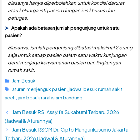
biasanya hanya diperbolehkan untuk kondisi darurat
atau keluarga inti pasien dengan izin khusus dari
petugas.
Apakah ada batasan jumlah pengunjung untuk satu
pasien?
Biasanya, jumlah pengunjung dibatasi maksimal 2 orang
saja untuk setiap pasien dalam satu waktu kunjungan
demi menjaga kenyamanan pasien dan lingkungan
rumah sakit.
Kategori
Jam Besuk
Tag
aturan menjenguk pasien
,
jadwal besuk rumah sakit
aceh
,
jam besuk rsi al islam bandung
Jam Besuk RSI Assyifa Sukabumi Terbaru 2026
(Jadwal & Aturannya)
Jam Besuk RSCM Dr. Cipto Mangunkusumo Jakarta
Terbaru 2026 (Jadwal & Aturannya)