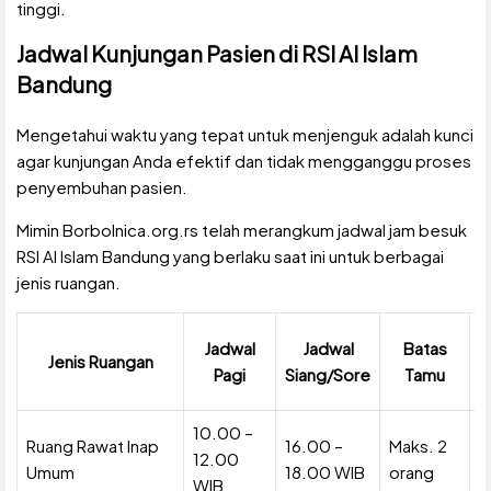
tinggi.
Jadwal Kunjungan Pasien di RSI Al Islam
Bandung
Mengetahui waktu yang tepat untuk menjenguk adalah kunci
agar kunjungan Anda efektif dan tidak mengganggu proses
penyembuhan pasien.
Mimin Borbolnica.org.rs telah merangkum jadwal jam besuk
RSI Al Islam Bandung yang berlaku saat ini untuk berbagai
jenis ruangan.
Jadwal
Jadwal
Batas
Jenis Ruangan
Pagi
Siang/Sore
Tamu
K
10.00 –
Ruang Rawat Inap
16.00 –
Maks. 2
M
12.00
Umum
18.00 WIB
orang
m
WIB