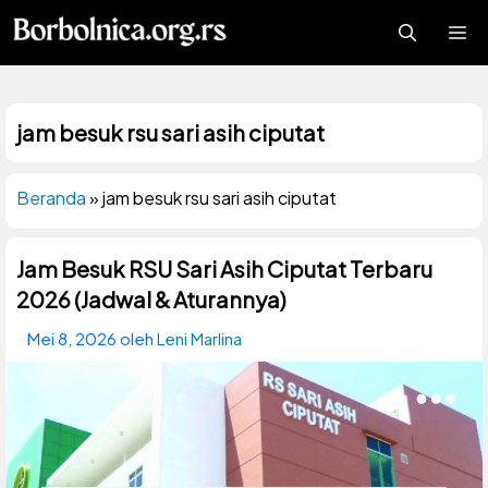
Langsung
Me
ke
isi
jam besuk rsu sari asih ciputat
Beranda
»
jam besuk rsu sari asih ciputat
Jam Besuk RSU Sari Asih Ciputat Terbaru
2026 (Jadwal & Aturannya)
Mei 8, 2026
oleh
Leni Marlina