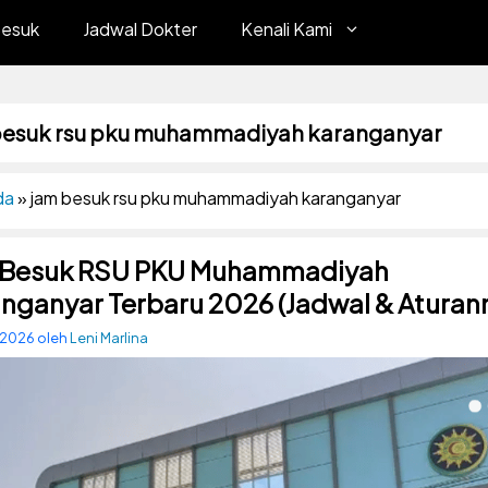
Besuk
Jadwal Dokter
Kenali Kami
besuk rsu pku muhammadiyah karanganyar
da
»
jam besuk rsu pku muhammadiyah karanganyar
 Besuk RSU PKU Muhammadiyah
nganyar Terbaru 2026 (Jadwal & Aturan
, 2026
oleh
Leni Marlina