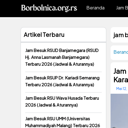
Langsung
Beranda
Jam 
ke
isi
Artikel Terbaru
jam 
Jam Besuk RSUD Banjarnegara (RSUD
Beran
Hj. Anna Lasmanah Banjarnegara)
Terbaru 2026 (Jadwal & Aturannya)
Jam
Jam Besuk RSUP Dr. Kariadi Semarang
Kara
Terbaru 2026 (Jadwal & Aturannya)
Mei 12
Jam Besuk RSU Wava Husada Terbaru
2026 (Jadwal & Aturannya)
Jam Besuk RSU UMM (Universitas
Muhammadiyah Malang) Terbaru 2026