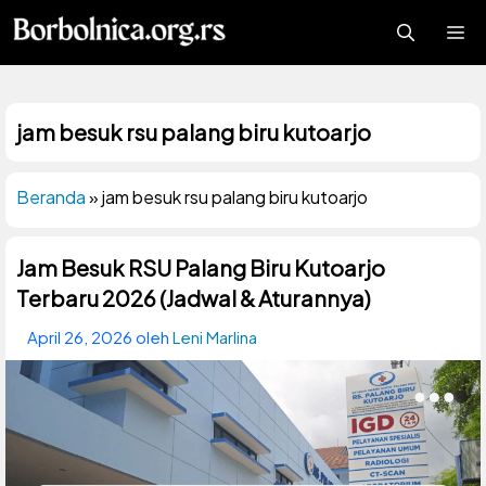
Langsung
Me
ke
isi
jam besuk rsu palang biru kutoarjo
Beranda
»
jam besuk rsu palang biru kutoarjo
Jam Besuk RSU Palang Biru Kutoarjo
Terbaru 2026 (Jadwal & Aturannya)
April 26, 2026
oleh
Leni Marlina