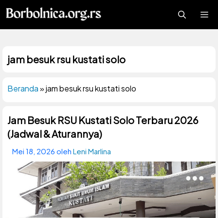
Langsung
Me
ke
isi
jam besuk rsu kustati solo
Beranda
»
jam besuk rsu kustati solo
Jam Besuk RSU Kustati Solo Terbaru 2026
(Jadwal & Aturannya)
Mei 18, 2026
oleh
Leni Marlina