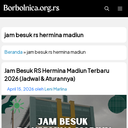
Langsung
Me
ke
isi
jam besuk rs hermina madiun
Beranda
»
jam besuk rs hermina madiun
Jam Besuk RS Hermina Madiun Terbaru
2026 (Jadwal & Aturannya)
April 15, 2026
oleh
Leni Marlina