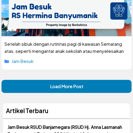
Setelah sibuk dengan rutinitas pagi di kawasan Semarang
atas, seperti mengantar anak sekolah atau menyelesaikan
Kategori
Jam Besuk
Load More Post
Artikel Terbaru
Jam Besuk RSUD Banjarnegara (RSUD Hj. Anna Lasmanah