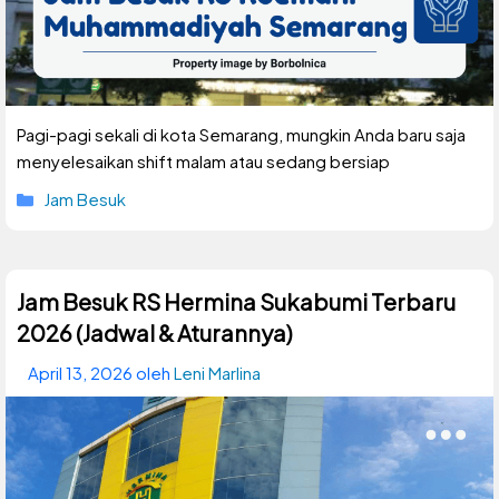
Pagi-pagi sekali di kota Semarang, mungkin Anda baru saja
menyelesaikan shift malam atau sedang bersiap
Kategori
Jam Besuk
Jam Besuk RS Hermina Sukabumi Terbaru
2026 (Jadwal & Aturannya)
April 13, 2026
oleh
Leni Marlina