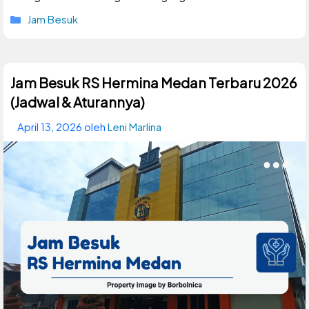
Kategori
Jam Besuk
Jam Besuk RS Hermina Medan Terbaru 2026
(Jadwal & Aturannya)
April 13, 2026
oleh
Leni Marlina